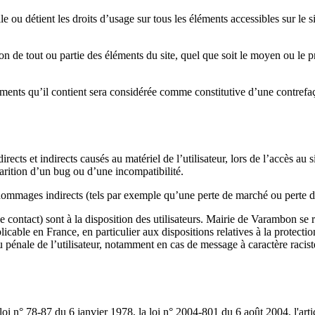
le ou détient les droits d’usage sur tous les éléments accessibles sur le 
 de tout ou partie des éléments du site, quel que soit le moyen ou le proc
éments qu’il contient sera considérée comme constitutive d’une contref
s et indirects causés au matériel de l’utilisateur, lors de l’accès au s
parition d’un bug ou d’une incompatibilité.
mmages indirects (tels par exemple qu’une perte de marché ou perte d’u
ce contact) sont à la disposition des utilisateurs. Mairie de Varambon se
plicable en France, en particulier aux dispositions relatives à la protec
ou pénale de l’utilisateur, notamment en cas de message à caractère racis
oi n° 78-87 du 6 janvier 1978, la loi n° 2004-801 du 6 août 2004, l'ar