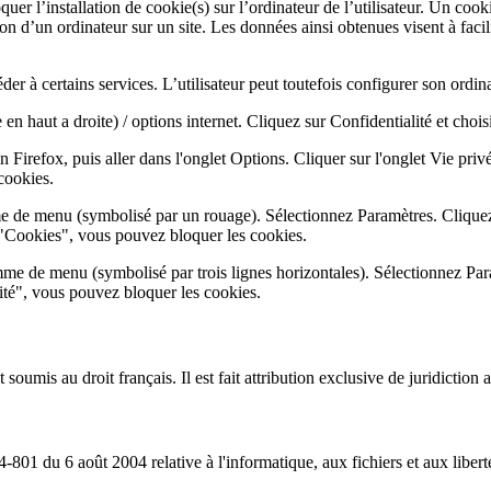
uer l’installation de cookie(s) sur l’ordinateur de l’utilisateur. Un cookie
tion d’un ordinateur sur un site. Les données ainsi obtenues visent à facili
der à certains services. L’utilisateur peut toutefois configurer son ordin
n haut a droite) / options internet. Cliquez sur Confidentialité et choi
n Firefox, puis aller dans l'onglet Options. Cliquer sur l'onglet Vie priv
cookies.
me de menu (symbolisé par un rouage). Sélectionnez Paramètres. Cliquez
 "Cookies", vous pouvez bloquer les cookies.
me de menu (symbolisé par trois lignes horizontales). Sélectionnez Par
lité", vous pouvez bloquer les cookies.
t soumis au droit français. Il est fait attribution exclusive de juridictio
801 du 6 août 2004 relative à l'informatique, aux fichiers et aux libert