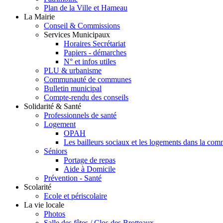
Plan de la Ville et Hameau
La Mairie
Conseil & Commissions
Services Municipaux
Horaires Secrétariat
Papiers - démarches
N° et infos utiles
PLU & urbanisme
Communauté de communes
Bulletin municipal
Compte-rendu des conseils
Solidarité & Santé
Professionnels de santé
Logement
OPAH
Les bailleurs sociaux et les logements dans la co
Séniors
Portage de repas
Aide à Domicile
Prévention - Santé
Scolarité
Ecole et périscolaire
La vie locale
Photos
Salle des fêtes / Clos des Brotteaux