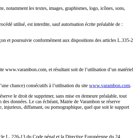
site, notamment les textes, images, graphismes, logo, icônes, sons,
édé utilisé, est interdite, sauf autorisation écrite préalable de :
açon et poursuivie conformément aux dispositions des articles L.335-2
ite www.varambon.com, et résultant soit de l’utilisation d’un matériel
ne chance) consécutifs à l’utilisation du site
www.varambon.com
.
 réserve le droit de supprimer, sans mise en demeure préalable, tout
tion des données. Le cas échéant, Mairie de Varambon se réserve
te, injurieux, diffamant, ou pornographique, quel que soit le support
ticle L. 226-13 du Code pénal et la Directive Européenne du 24