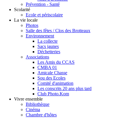
Prévention - Santé
Scolarité
Ecole et périscolaire
La vie locale
Photos
Salle des fêtes / Clos des Brotteaux
Environnement
La collecte
Sacs jaunes
Déchetteries
Associations
Les Amis du CCAS
CMBA 01
Amicale Chasse
Sou des Ecoles
Comité d'animation
Les conscrits 20 ans plus tard
Club Photo.Kom
Vivre ensemble
Bibliothèque
Cinéma
Chambre d'hôtes
Cookie Consent plugin for the EU cookie l