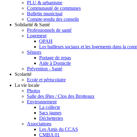
PLU & urbanisme
Communauté de communes
Bulletin municipal
Compte-rendu des conseils
Solidarité & Santé
Professionnels de santé
Logement
OPAH
Les bailleurs sociaux et les logements dans la co
Séniors
Portage de repas
Aide à Domicile
Prévention - Santé
Scolarité
Ecole et périscolaire
La vie locale
Photos
Salle des fêtes / Clos des Brotteaux
Environnement
La collecte
Sacs jaunes
Déchetteries
Associations
Les Amis du CCAS
CMBA 01